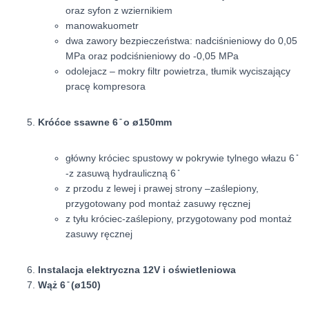
oraz syfon z wziernikiem
manowakuometr
dwa zawory bezpieczeństwa: nadciśnieniowy do 0,05
MPa oraz podciśnieniowy do -0,05 MPa
odolejacz – mokry filtr powietrza, tłumik wyciszający
pracę kompresora
Króćce ssawne 6 ̎ o ø150mm
główny króciec spustowy w pokrywie tylnego włazu 6 ̎
-z zasuwą hydrauliczną 6 ̎
z przodu z lewej i prawej strony –zaślepiony,
przygotowany pod montaż zasuwy ręcznej
z tyłu króciec-zaślepiony, przygotowany pod montaż
zasuwy ręcznej
Instalacja elektryczna 12V i oświetleniowa
Wąż 6 ̎ (ø150)