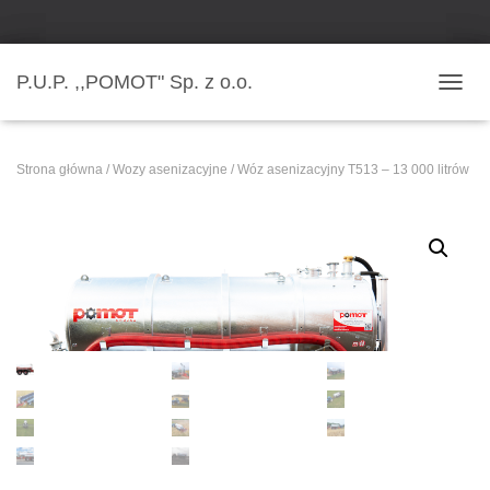
P.U.P. ,,POMOT" Sp. z o.o.
PRZE
Strona główna
/
Wozy asenizacyjne
/ Wóz asenizacyjny T513 – 13 000 litrów