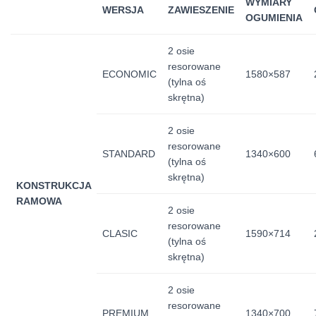
WYMIARY
WERSJA
ZAWIESZENIE
OGUMIENIA
2 osie
resorowane
ECONOMIC
1580×587
(tylna oś
skrętna)
2 osie
resorowane
STANDARD
1340×600
(tylna oś
skrętna)
KONSTRUKCJA
RAMOWA
2 osie
resorowane
CLASIC
1590×714
(tylna oś
skrętna)
2 osie
resorowane
PREMIUM
1340×700