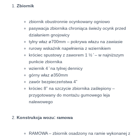
Zbiornik
zbiornik obustronnie ocynkowany ogniowo
pasywacja zbiornika chroniąca świeży ocynk przed
działaniem gnojowicy
tylny właz ø700mm – pokrywa włazu na zawiasie
rurowy wskaźnik napełnienia z wziernikiem
króciec spustowy z zaworem 1 ½ ̎ – w najniższym
punkcie zbiornika
wziernik 4 ̎ na tylnej dennicy
górny właz ø350mm
zawór bezpieczeństwa 4”
króciec 8” na szczycie zbiornika zaślepiony –
przygotowany do montażu gumowego leja
nalewowego
Konstrukcja wozu: ramowa
RAMOWA – zbiornik osadzony na ramie wykonanej z