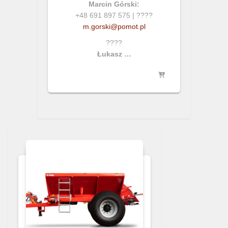
Marcin Górski:
+48 691 897 575 | ????
m.gorski@pomot.pl
????
Łukasz …