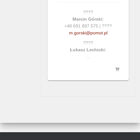
????
Marcin Górski:
+48 691 897 575 | ????
m.gorski@pomot.pl
????
Łukasz Lechicki:
…