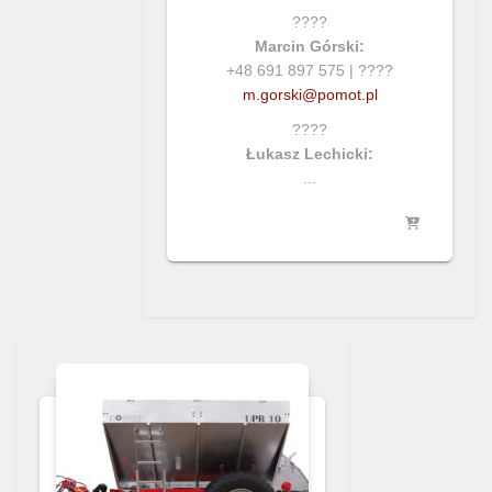
????
Marcin Górski:
+48 691 897 575 | ????
m.gorski@pomot.pl
????
Łukasz Lechicki:
…